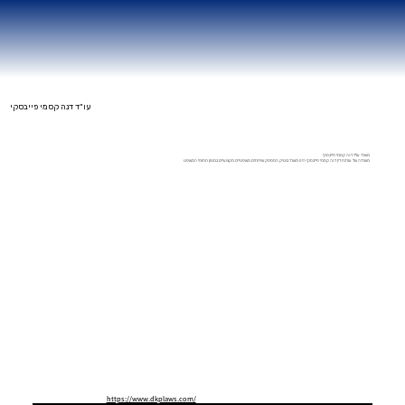
עו״ד דנה קסמי פייבסקי
משרד עו״ד דנה קסמי פייבסקי
משרדה של עורכת דין דנה קסמי פייבסקי הינו משרד בוטיק המספק שירותים משפטיים מקצועיים במגוון תחומי המשפט
https://www.dkplaws.com/