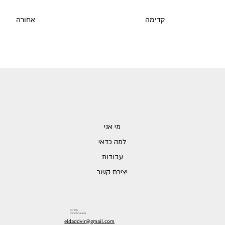
אחורה
קדימה
מי אני
למה כדאי
עבודות
יצירת קשר
אלדד דביר
עיצוב ובניית אתרים
eldaddvir@gmail.com