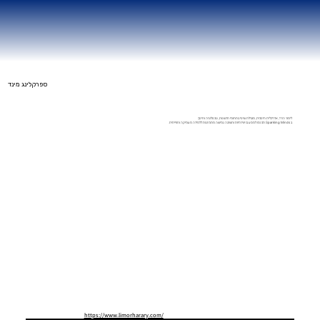
ספרקלינג מינד
לימור הררי, אדריכלית חינוכית, מובילת שינוי בתחומי חדשנות, טכנולוגיה וחינוך.
ב Sparkling Minds תכנסו למסע בו יצירתיות וחשיבה גמישה מתמזגות ללמידה מעמיקה וחווייתית.
https://www.limorharary.com/