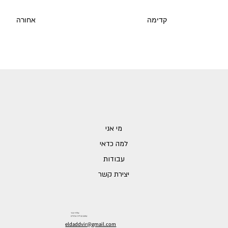
אחורה
קדימה
מי אני
למה כדאי
עבודות
יצירת קשר
אלדד דביר
עיצוב ובניית אתרים
eldaddvir@gmail.com