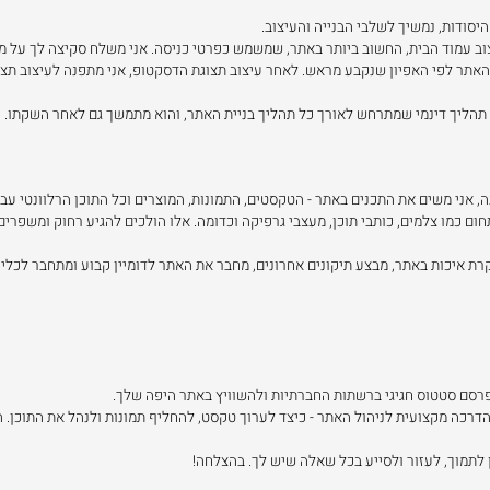
סודות, נמשיך לשלבי הבנייה והעיצוב.
וב עמוד הבית, החשוב ביותר באתר, שמשמש כפרטי כניסה. אני משלח סקיצה לך על מ
האתר לפי האפיון שנקבע מראש. לאחר עיצוב תצוגת הדסקטופ, אני מתפנה לעיצוב תצו
תהליך דינמי שמתרחש לאורך כל תהליך בניית האתר, והוא מתמשך גם לאחר השקתו.
 אני משים את התכנים באתר - הטקסטים, התמונות, המוצרים וכל התוכן הרלוונטי עבו
חום כמו צלמים, כותבי תוכן, מעצבי גרפיקה וכדומה. אלו הולכים להגיע רחוק ומשפר
רת איכות באתר, מבצע תיקונים אחרונים, מחבר את האתר לדומיין קבוע ומתחבר לכלי א
פרסם סטטוס חגיגי ברשתות החברתיות ולהשוויץ באתר היפה שלך.
רכה מקצועית לניהול האתר - כיצד לערוך טקסט, להחליף תמונות ולנהל את התוכן. 
כן לתמוך, לעזור ולסייע בכל שאלה שיש לך. בהצלחה!